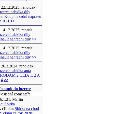
22.12.2025, renoldak
nzerce nabídka díly
e: Koupím zadní nápravu
a R21
>>
14.12.2025, renault
nzerce nabídka díly
enault nahradni dily
>>
14.12.2025, renault
nzerce nabídka díly
enault nahradni dily
>>
26.3.2024, renoldak
nzerce nabídka auta
RODÁM 2 CLIA 1, 2 A
,4
>>
stoupit do inzerce
oslední komentáře:
6.1.21, Martin
e: Sbirka
k článku:
Sbírka na chod
21clubu za rok 2020
)