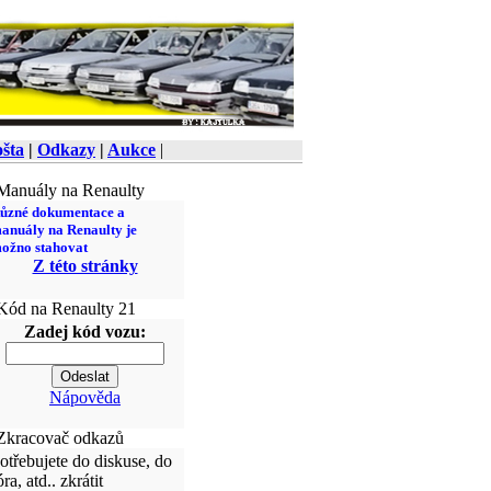
šta
|
Odkazy
|
Aukce
|
anuály na Renaulty
ůzné dokumentace a
anuály na Renaulty je
ožno stahovat
Z této stránky
ód na Renaulty 21
Zadej kód vozu:
Nápověda
kracovač odkazů
otřebujete do diskuse, do
óra, atd.. zkrátit