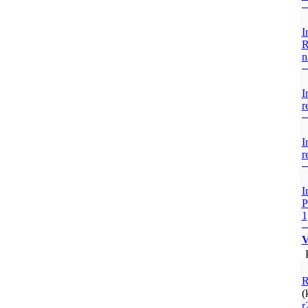
I
R
n
I
r
I
r
I
P
1
V
P
R
(
r