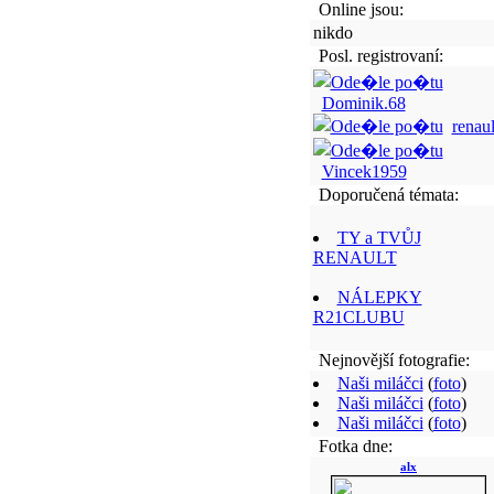
Online jsou:
nikdo
Posl. registrovaní:
Dominik.68
renaul
Vincek1959
Doporučená témata:
TY a TVŮJ
RENAULT
NÁLEPKY
R21CLUBU
Nejnovější fotografie:
Naši miláčci
(
foto
)
Naši miláčci
(
foto
)
Naši miláčci
(
foto
)
Fotka dne:
alx