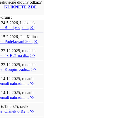
eskutečně dlouhý odkaz?
KLIKNĚTE ZDE
orum :
24.5.2026, Ladzinek
e: Budíky s pal...
>>
15.2.2026, Jan Kalina
e: Podekovani 20...
>>
22.12.2025, renoldak
e: 5x R21 na dí...
>>
22.12.2025, renoldak
e: Koupím zadn...
>>
14.12.2025, renault
enault nahradni ...
>>
14.12.2025, renault
enault nahradni ...
>>
6.12.2025, ravik
e: Článek o R2...
>>