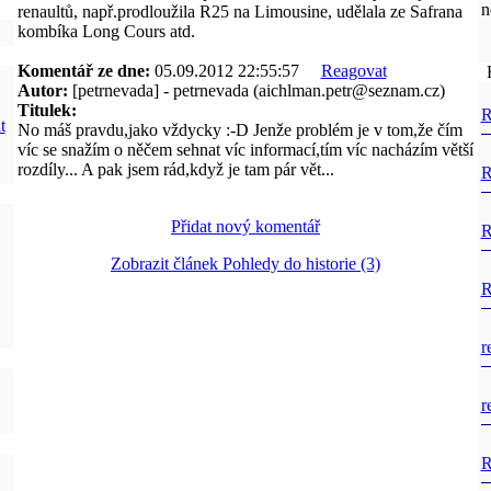
n
renaultů, např.prodloužila R25 na Limousine, udělala ze Safrana
kombíka Long Cours atd.
Komentář ze dne:
05.09.2012 22:55:57
Reagovat
F
Autor:
[petrnevada] - petrnevada (aichlman.petr@seznam.cz)
Titulek:
R
t
No máš pravdu,jako vždycky :-D Jenže problém je v tom,že čím
víc se snažím o něčem sehnat víc informací,tím víc nacházím větší
rozdíly... A pak jsem rád,když je tam pár vět...
R
Přidat nový komentář
R
Zobrazit článek Pohledy do historie (3)
R
r
r
R