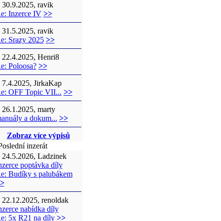
30.9.2025, ravik
e: Inzerce IV
>>
31.5.2025, ravik
e: Srazy 2025
>>
22.4.2025, Henri8
e: Poloosa?
>>
7.4.2025, JirkaKap
e: OFF Topic VII...
>>
26.1.2025, marty
anuály a dokum...
>>
Zobraz více výpisů
oslední inzerát
24.5.2026, Ladzinek
nzerce poptávka díly
e: Budíky s palubákem
>
22.12.2025, renoldak
nzerce nabídka díly
e: 5x R21 na díly
>>