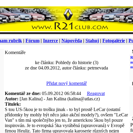
nam rubrik
|
Fórum
|
Inzerce
|
Nápověda
|
Stahuj
|
Fotogalérie
|
Po
M
Komentáře
R
ke článku: Pohledy do historie (3)
m
m
ze dne 04.09.2012, autor článku: petrnevada
Přidat nový komentář
K
Komentář ze dne:
05.09.2012 06:58:44
Reagovat
Autor:
[Jan Kalina] - Jan Kalina (kalina@atlas.cz)
Titulek:
S tou US-5kou je to trošku jinak - to byl prostě LeCar (ostatní
přídomky by mohly být něco jako akční modely?), ovšem "LeCar
Z
Van" s tím má společnýho jen to, že americkou 5kou byl pouze
P
inspirován. Je to evropská 5ka vyráběná (upravovaná) v Evropě
f
firnou Heuliz. Tato firma upravovala karoserie různých nejen