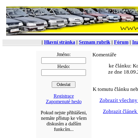
|
Hlavní stránka
|
Seznam rubrik
|
Fórum
|
In
Jméno:
Komentáře
ke článku: K
Heslo:
ze dne 18.09.
K tomutu článku neb
Registrace
Zobrazit všechny
Zapomenuté heslo
Zobrazit článek
Pokud nejste přihlášeni,
nemáte přístup ke všem
diskusím a dalším
funkcím...