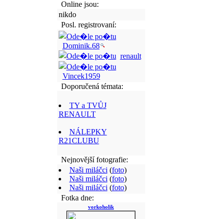
Online jsou:
nikdo
Posl. registrovaní:
Dominik.68
renault
Vincek1959
Doporučená témata:
TY a TVŮJ
RENAULT
NÁLEPKY
R21CLUBU
Nejnovější fotografie:
Naši miláčci
(
foto
)
Naši miláčci
(
foto
)
Naši miláčci
(
foto
)
Fotka dne:
vorkoholik