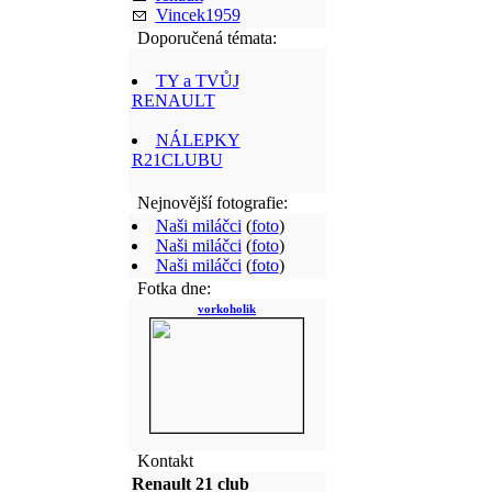
Vincek1959
Doporučená témata:
TY a TVŮJ
RENAULT
NÁLEPKY
R21CLUBU
Nejnovější fotografie:
Naši miláčci
(
foto
)
Naši miláčci
(
foto
)
Naši miláčci
(
foto
)
Fotka dne:
vorkoholik
Kontakt
Renault 21 club