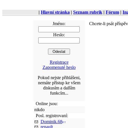
|
Hlavní stránka
|
Seznam rubrik
|
Fórum
|
In
Jméno:
Chcete-li psát příspě
Heslo:
Registrace
Zapomenuté heslo
Pokud nejste přihlášeni,
nemáte přístup ke všem
diskusím a dalším
funkcím...
Online jsou:
nikdo
Posl. registrovaní:
Dominik.68
renault