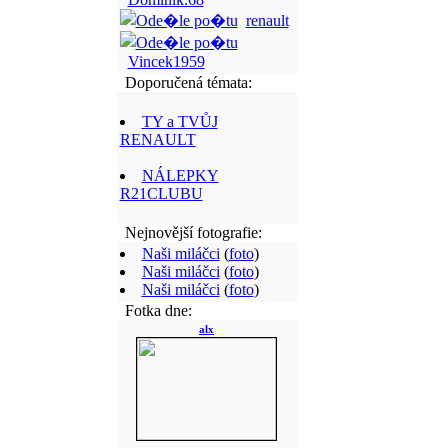
renault
Vincek1959
Doporučená témata:
TY a TVŮJ
RENAULT
NÁLEPKY
R21CLUBU
Nejnovější fotografie:
Naši miláčci
(
foto
)
Naši miláčci
(
foto
)
Naši miláčci
(
foto
)
Fotka dne:
alx