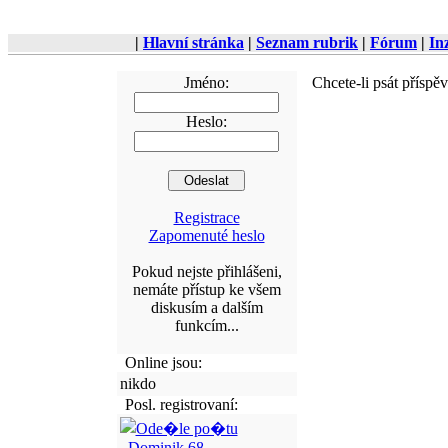
|
Hlavní stránka
|
Seznam rubrik
|
Fórum
|
In
Jméno:
Chcete-li psát příspě
Heslo:
Registrace
Zapomenuté heslo
Pokud nejste přihlášeni,
nemáte přístup ke všem
diskusím a dalším
funkcím...
Online jsou:
nikdo
Posl. registrovaní:
Dominik.68