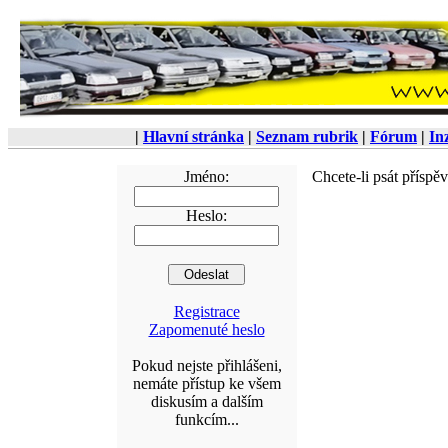
|
Hlavní stránka
|
Seznam rubrik
|
Fórum
|
In
Jméno:
Chcete-li psát příspě
Heslo:
Registrace
Zapomenuté heslo
Pokud nejste přihlášeni,
nemáte přístup ke všem
diskusím a dalším
funkcím...