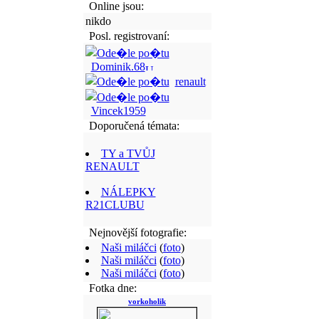
Online jsou:
nikdo
Posl. registrovaní:
Dominik.68
renault
Vincek1959
Doporučená témata:
TY a TVŮJ
RENAULT
NÁLEPKY
R21CLUBU
Nejnovější fotografie:
Naši miláčci
(
foto
)
Naši miláčci
(
foto
)
Naši miláčci
(
foto
)
Fotka dne:
vorkoholik