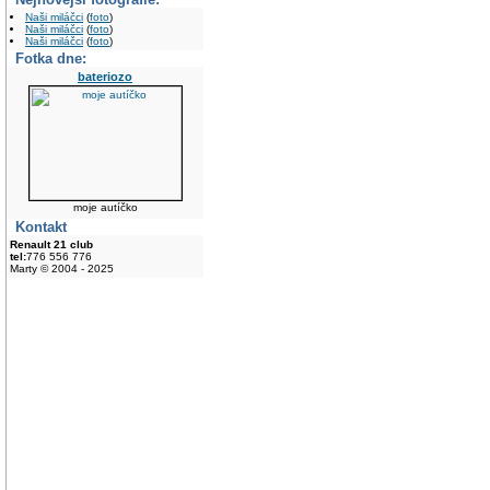
Naši miláčci
(
foto
)
Naši miláčci
(
foto
)
Naši miláčci
(
foto
)
Fotka dne:
bateriozo
moje autíčko
Kontakt
Renault 21 club
tel:
776 556 776
Marty © 2004 - 2025