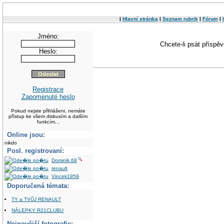
|
Hlavní stránka
|
Seznam rubrik
|
Fórum
|
Jméno:
Chcete-li psát příspě
Heslo:
Registrace
Zapomenuté heslo
Pokud nejste přihlášeni, nemáte
přístup ke všem diskusím a dalším
funkcím...
Online jsou:
nikdo
Posl. registrovaní:
Dominik.68
renault
Vincek1959
Doporučená témata:
TY a TVŮJ RENAULT
NÁLEPKY R21CLUBU
Nejnovější fotografie: