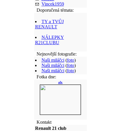
Vincek1959
Doporučená témata:
TY a TVŮJ
RENAULT
NÁLEPKY
R21CLUBU
Nejnovější fotografie:
Naši miláčci
(
foto
)
Naši miláčci
(
foto
)
Naši miláčci
(
foto
)
Fotka dne:
alx
Kontakt
Renault 21 club