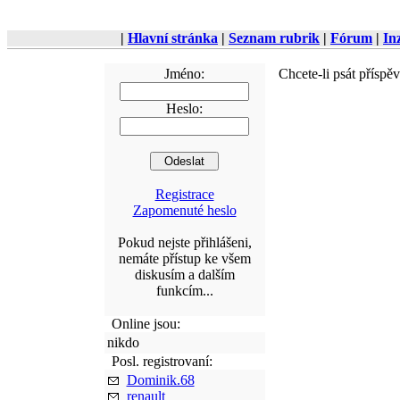
|
Hlavní stránka
|
Seznam rubrik
|
Fórum
|
In
Jméno:
Chcete-li psát příspě
Heslo:
Registrace
Zapomenuté heslo
Pokud nejste přihlášeni,
nemáte přístup ke všem
diskusím a dalším
funkcím...
Online jsou:
nikdo
Posl. registrovaní:
Dominik.68
renault