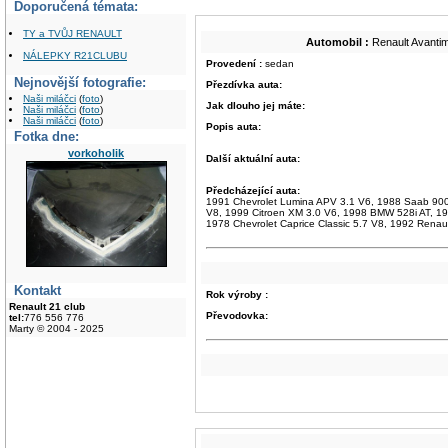
Doporučená témata:
TY a TVŮJ RENAULT
Automobil :
Renault Avantim
NÁLEPKY R21CLUBU
Provedení :
sedan
Nejnovější fotografie:
Přezdívka auta:
Naši miláčci
(
foto
)
Jak dlouho jej máte:
Naši miláčci
(
foto
)
Naši miláčci
(
foto
)
Popis auta:
Fotka dne:
vorkoholik
Další aktuální auta:
Předcházející auta:
1991 Chevrolet Lumina APV 3.1 V6, 1988 Saab 900,
V8, 1999 Citroen XM 3.0 V6, 1998 BMW 528i AT, 199
1978 Chevrolet Caprice Classic 5.7 V8, 1992 Rena
Kontakt
Rok výroby :
Renault 21 club
Převodovka:
tel:
776 556 776
Marty © 2004 - 2025