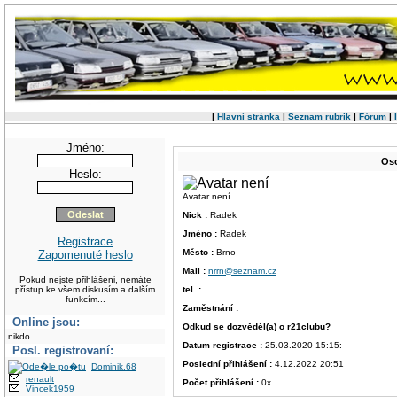
|
Hlavní stránka
|
Seznam rubrik
|
Fórum
|
Jméno:
Oso
Heslo:
Avatar není.
Nick :
Radek
Jméno :
Radek
Registrace
Město :
Brno
Zapomenuté heslo
Mail :
nrrn@seznam.cz
Pokud nejste přihlášeni, nemáte
přístup ke všem diskusím a dalším
tel. :
funkcím...
Zaměstnání :
Online jsou:
Odkud se dozvěděl(a) o r21clubu?
nikdo
Datum registrace :
25.03.2020 15:15:
Posl. registrovaní:
Poslední přihlášení :
4.12.2022 20:51
Dominik.68
renault
Počet přihlášení :
0x
Vincek1959